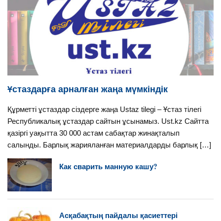
Ұстаздарға арналған жаңа мүмкіндік
Құрметті ұстаздар сіздерге жаңа Ustaz tilegi – Ұстаз тілегі
Республикалық ұстаздар сайтын ұсынамыз. Ust.kz Сайтта
қазіргі уақытта 30 000 астам сабақтар жинақталып
салынды. Барлық жарияланған материалдарды барлық […]
Как сварить манную кашу?
Асқабақтың пайдалы қасиеттері