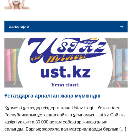
Балаларға
Ұстаздарға арналған жаңа мүмкіндік
Құрметті ұстаздар сіздерге жаңа Ustaz tilegi – Ұстаз тілегі
Республикалық ұстаздар сайтын ұсынамыз. Ust.kz Сайтта
қазіргі уақытта 30 000 астам сабақтар жинақталып
салынды. Барлық жарияланған материалдарды барлық […]