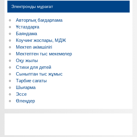
Электронды мұрағат
Авторлық бағдарлама
Ұстаздарға
Баяндама
Коучинг жоспары, МДЖ
Мектеп әкімшілігі
Мектептен тыс мекемелер
Оқу жылы
Стихи для детей
Сыныптан тыс жұмыс
Тәрбие сағаты
Шығарма
Эссе
Өлеңдер