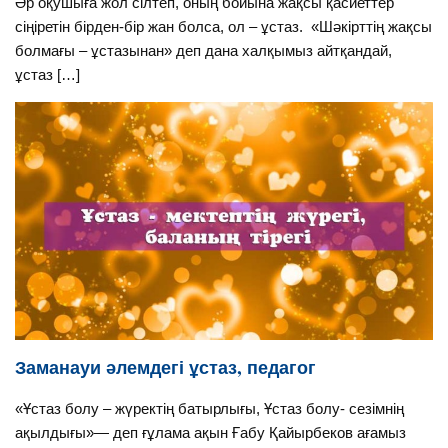
Әр оқушыға жол сілтеп, оның бойына жақсы қасиеттер
сіңіретін бірден-бір жан болса, ол – ұстаз. «Шәкірттің жақсы
болмағы – ұстазынан» деп дана халқымыз айтқандай,
ұстаз […]
Заманауи әлемдегі ұстаз, педагог
«Ұстаз болу – жүректің батырлығы, Ұстаз болу- сезімнің
ақылдығы»— деп ғұлама ақын Ғабу Қайырбеков ағамыз