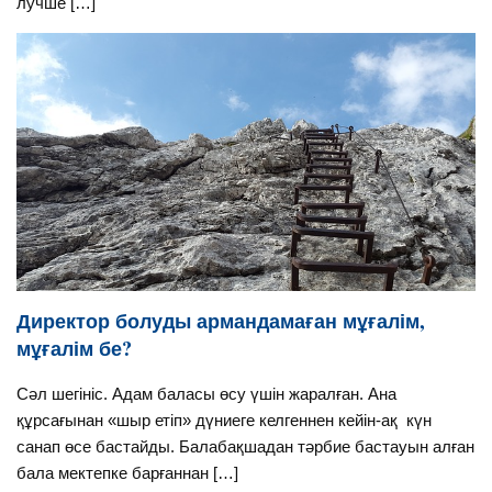
лучше […]
Директор болуды армандамаған мұғалім,
мұғалім бе?
Сәл шегініс. Адам баласы өсу үшін жаралған. Ана
құрсағынан «шыр етіп» дүниеге келгеннен кейін-ақ күн
санап өсе бастайды. Балабақшадан тәрбие бастауын алған
бала мектепке барғаннан […]