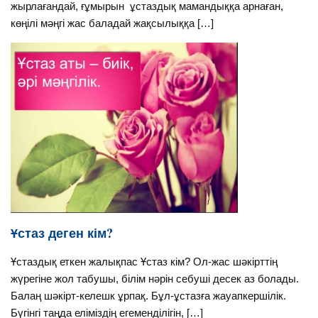
жырлағандай, ғұмырын ұстаздық мамандыққа арнаған,
көңілі мәңгі жас баладай жақсылыққа […]
Ұстаз деген кім?
Ұстаздық еткен жалықпаc Ұстаз кім? Ол-жас шәкірттің
жүрегіне жол табушы, білім нәрін себуші десек аз болады.
Балаң шәкірт-келешк ұрпақ. Бұл-ұстазға жауапкершілік.
Бүгінгі таңда еліміздің егеменділігін, […]