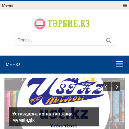
Меню
МЕНЮ
Сертификаттарды қалай тегін
алуға болады? Тегін сертификаттар
мұғалімдерге