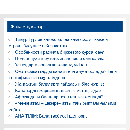
Жаңа мақалалар
Тимур Турлов заговорил на казахском языке и
строит будущее в Казахстане
Особенности расчета биржевого курса юаня
Подсолнухи в букете: значение и символика
Ұстаздарға арналған жаңа мүмкіндік
Сертификаттарды қалай тегін алуға болады? Тегін
сертификаттар мұғалімдерге
Жаңғақтың балаларға пайдасын біле жүріңіз
Балаларды жарнамадан алыс ұстаңыздар
Африкадағы балалар неліктен тез жетіледі?
«Менің атам – шежіре» атты тақырыптағы ғылыми
еңбек
АНА ТІЛІМ: Бала тәрбиесіндегі орны