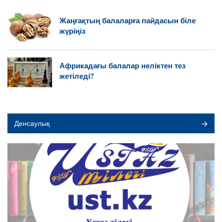
Жаңғақтың балаларға пайдасын біле
жүріңіз
Африкадағы балалар неліктен тез
жетіледі?
Денсаулық