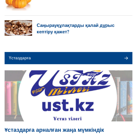
Саңырауқұлақтарды қалай дұрыс
кептіру қажет?
Үстаздарға
Ұстаздарға арналған жаңа мүмкіндік