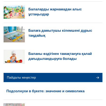
Балаларды жарнамадан алыс
ұстаңыздар
Балаға дамытушы кілемшені дұрыс
таңдайық
Баланы өздігінен тамақтануға қалай
дағыдыландыруға болады
Пайдалы кеңестер
Подсолнухи в букете: значение и символика