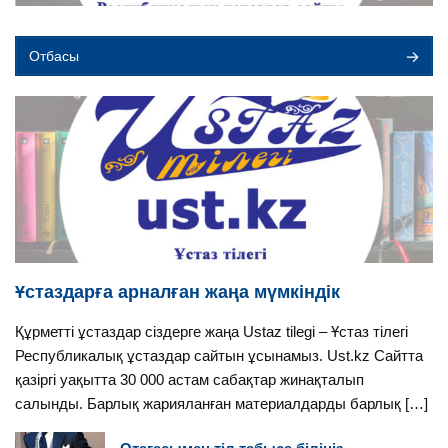
Отбасы
Ұстаздарға арналған жаңа мүмкіндік
Құрметті ұстаздар сіздерге жаңа Ustaz tilegi – Ұстаз тілегі
Республикалық ұстаздар сайтын ұсынамыз. Ust.kz Сайтта
қазіргі уақытта 30 000 астам сабақтар жинақталып
салынды. Барлық жарияланған материалдарды барлық […]
Отағасымен тіл табыса біліңіз