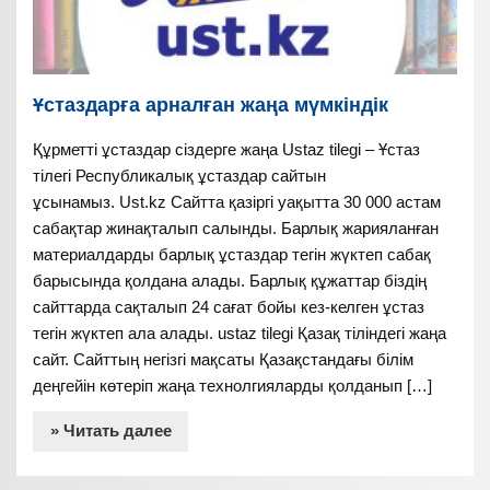
Ұстаздарға арналған жаңа мүмкіндік
Құрметті ұстаздар сіздерге жаңа Ustaz tilegi – Ұстаз
тілегі Республикалық ұстаздар сайтын
ұсынамыз. Ust.kz Сайтта қазіргі уақытта 30 000 астам
сабақтар жинақталып салынды. Барлық жарияланған
материалдарды барлық ұстаздар тегін жүктеп сабақ
барысында қолдана алады. Барлық құжаттар біздің
сайттарда сақталып 24 сағат бойы кез-келген ұстаз
тегін жүктеп ала алады. ustaz tilegi Қазақ тіліндегі жаңа
сайт. Сайттың негізгі мақсаты Қазақстандағы білім
деңгейін көтеріп жаңа технолгияларды қолданып […]
» Читать далее