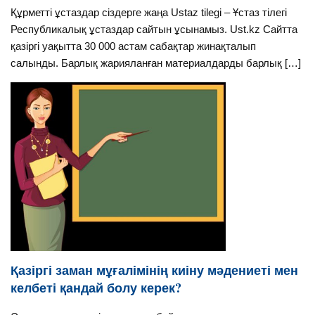
Құрметті ұстаздар сіздерге жаңа Ustaz tilegi – Ұстаз тілегі
Республикалық ұстаздар сайтын ұсынамыз. Ust.kz Сайтта
қазіргі уақытта 30 000 астам сабақтар жинақталып
салынды. Барлық жарияланған материалдарды барлық […]
Қазіргі заман мұғалімінің киіну мәдениеті мен
келбеті қандай болу керек?